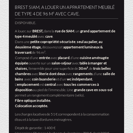
BREST SIAM, A LOUER UN APPARTEMENT MEUBLÉ
DE TYPE 4 DE 96 M² AVEC CAVE.
DISPONIBLE.
A louer, sur
BREST,
dans la
rue de SIAM
, un
grand appartement de
type 4 meublé
avec
cave
.
Dans une
petite copropriété sécurisée
,
seul au palier, au
deuxième étage,
découvrez cet
appartement lumineux &
traversant
de 96 m².
Composé d’une
entrée
avec
placard
, d’une
cuisine aménagée
équipée
ouverte sur un
salon-séjour
avec
table à manger et
chaises,
l’ensemble pour une superficie de
30 m²
, de
trois belles
chambres
avec
literie dont deux
avec
rangements
, d’une
salle de
bains
avec
coin buanderie
et d’un
wc indépendant.
L’
emplacement
est
central
avec
tous les commerces à
disposition
au pied de l’immeuble. Une
grande cave en sous-sol
permet un rangement complémentaire (vélo).
Fibre optique installée.
Colocation acceptée.
Les charges locatives de 51 € correspondent à la consommation
d’eau et à la taxe d’ordures ménagères.
Dépôt de garantie : 1 400 €