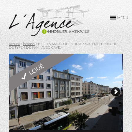
L’AGENCE
MENU
ACHAT
VENTE
Accueil
>
location
>
BREST SIAM, A LOUER UN APPARTEMENT MEUBLÉ
DE TYPE 4 DE 96 M² AVEC CAVE. -
LOCATION
GESTION
CONTACTEZ-NOUS