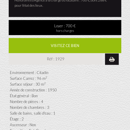
Honoraires d’Agence à la charge du locataire : 700 €, dont 288 €
pour l’état des lieux.
Loyer : 700 €
hors charges
VISITEZ CE BIEN
Réf : 1929
Environnement : Citadin
2
Surface Carrez : 96 m
2
Surface séjour : 30 m
Année de construction : 1950
État général : Bon
Nombre de pièces : 4
Nombre de chambres : 3
Salle de bains, salle d'eau : 1
Étage : 2
Ascenseur : Non