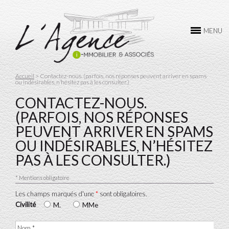
L’AGENCE
MENU
ACHAT
VENTE
Accueil
> Contactez-nous. (parfois, nos réponses peuvent arriver en spams
ou indésirables, n’hésitez pas à les consulter.)
LOCATION
CONTACTEZ-NOUS.
GESTION
(PARFOIS, NOS RÉPONSES
PEUVENT ARRIVER EN SPAMS
CONTACTEZ-NOUS
OU INDÉSIRABLES, N’HÉSITEZ
PAS À LES CONSULTER.)
* Mentions obligatoire
Les champs marqués d'une
*
sont obligatoires.
Civilité
M.
MMe