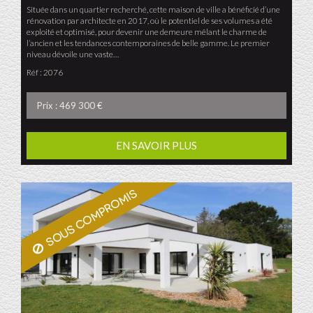
Située dans un quartier recherché, cette maison de ville a bénéficié d’une
rénovation par architecte en 2017, où le potentiel de ses volumes a été
exploité et optimisé, pour devenir une demeure mêlant le charme de
l’ancien et les tendances contemporaines de belle gamme. Le premier
niveau dévoile une vaste…
Réf : 2076
Prix : 469 300 €
EN SAVOIR PLUS