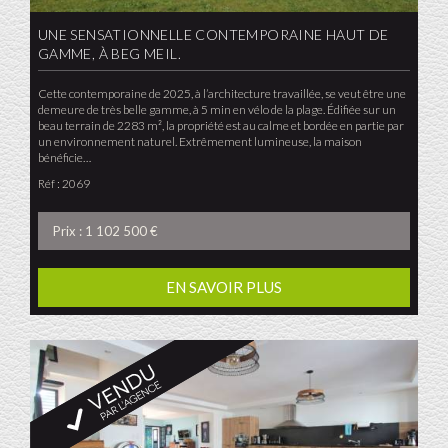
UNE SENSATIONNELLE CONTEMPORAINE HAUT DE
GAMME, À BEG MEIL.
Cette contemporaine de 2025, à l’architecture travaillée, se veut être une
demeure de très belle gamme, à 5 min en vélo de la plage. Édifiée sur un
beau terrain de 2283 m², la propriété est au calme et bordée en partie par
un environnement naturel. Extrêmement lumineuse, la maison
bénéficie…
Réf : 2069
Prix : 1 102 500 €
EN SAVOIR PLUS