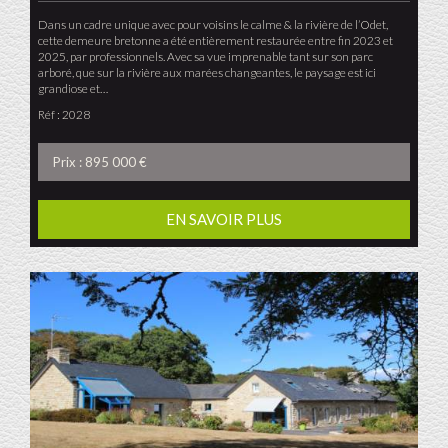
Dans un cadre unique avec pour voisins le calme & la rivière de l’Odet,
cette demeure bretonne a été entièrement restaurée entre fin 2023 et
2025, par professionnels. Avec sa vue imprenable tant sur son parc
arboré, que sur la rivière aux marées changeantes, le paysage est ici
grandiose et…
Réf : 2028
Prix : 895 000 €
EN SAVOIR PLUS