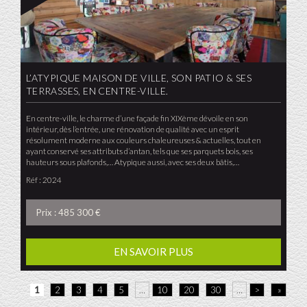
L’ATYPIQUE MAISON DE VILLE, SON PATIO & SES
TERRASSES, EN CENTRE-VILLE.
En centre-ville, le charme d’une façade fin XIXème dévoile en son
intérieur, dès l’entrée, une rénovation de qualité avec un esprit
résolument moderne aux couleurs chaleureuses & actuelles, tout en
ayant conservé ses attributs d’antan, tels que ses parquets bois, ses
hauteurs sous plafonds,… Atypique aussi, avec ses deux bâtis,…
Réf : 2024
Prix : 485 300 €
EN SAVOIR PLUS
1
2
3
4
5
…
10
20
30
…
>
»