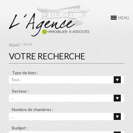
L’AGENCE
MENU
ACHAT
VENTE
Accueil
> Achat
LOCATION
VOTRE RECHERCHE
GESTION
Type de bien :
CONTACTEZ-NOUS
Tous
Secteur :
...
Nombre de chambres :
...
Budget :