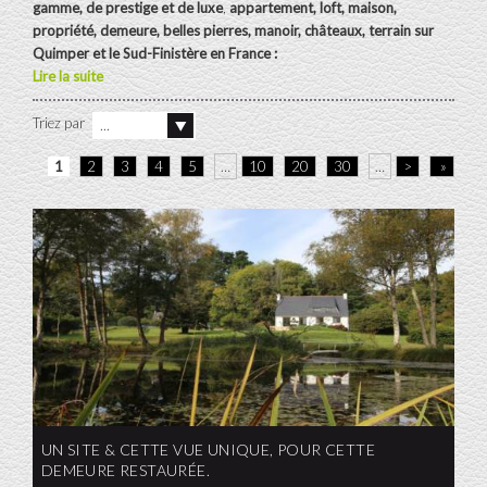
gamme, de prestige et de luxe
,
appartement, loft, maison,
propriété, demeure, belles pierres, manoir, châteaux, terrain sur
Quimper
et le Sud-Finistère en France :
Lire la suite
Triez par
...
1
2
3
4
5
…
10
20
30
…
>
»
UN SITE & CETTE VUE UNIQUE, POUR CETTE
DEMEURE RESTAURÉE.