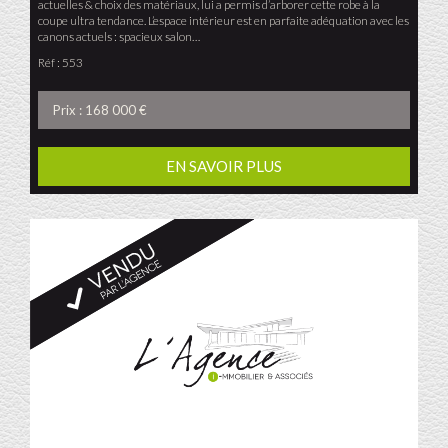
actuelles & choix des matériaux, lui a permis d’arborer cette robe à la
coupe ultra tendance. L’espace intérieur est en parfaite adéquation avec les
canons actuels : spacieux salon…
Réf : 553
Prix : 168 000 €
EN SAVOIR PLUS