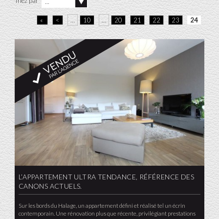
Triez par
...
«
<
…
10
…
20
21
22
23
24
L’APPARTEMENT ULTRA TENDANCE, RÉFÉRENCE DES
CANONS ACTUELS.
Sur les bords du Halage, un appartement défini et réalisé tel un écrin
contemporain. Une rénovation plus que récente, privilégiant prestations