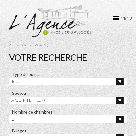
L’AGENCE
MENU
ACHAT
VENTE
Accueil
> Achat (Page 24)
LOCATION
VOTRE RECHERCHE
GESTION
Type de bien :
CONTACTEZ-NOUS
Tous
Secteur :
A QUIMPER (139)
Nombre de chambres :
...
Budget :