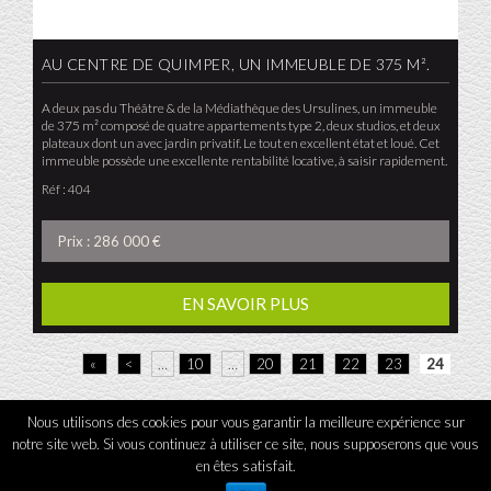
AU CENTRE DE QUIMPER, UN IMMEUBLE DE 375 M².
A deux pas du Théâtre & de la Médiathèque des Ursulines, un immeuble
de 375 m² composé de quatre appartements type 2, deux studios, et deux
plateaux dont un avec jardin privatif. Le tout en excellent état et loué. Cet
immeuble possède une excellente rentabilité locative, à saisir rapidement.
Réf : 404
Prix : 286 000 €
EN SAVOIR PLUS
«
<
…
10
…
20
21
22
23
24
Nous utilisons des cookies pour vous garantir la meilleure expérience sur
notre site web. Si vous continuez à utiliser ce site, nous supposerons que vous
L'Agence tous droits réservés 2026
-
Mentions légales
-
Contact
en êtes satisfait.