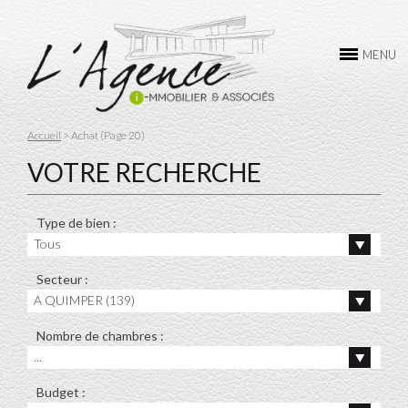
L’AGENCE
MENU
ACHAT
VENTE
Accueil
> Achat (Page 20)
LOCATION
VOTRE RECHERCHE
GESTION
Type de bien :
CONTACTEZ-NOUS
Tous
Secteur :
A QUIMPER (139)
Nombre de chambres :
...
Budget :