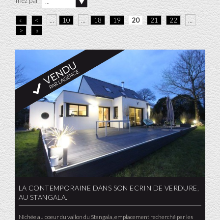
Triez par
...
«
<
…
10
…
18
19
20
21
22
…
>
»
LA CONTEMPORAINE DANS SON ECRIN DE VERDURE,
AU STANGALA.
Nichée au coeur du vallon du Stangala, emplacement recherché par les