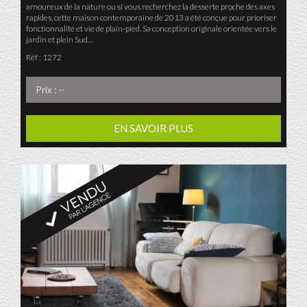
amoureux de la nature ou si vous recherchez la desserte proche des axes
rapides, cette maison contemporaine de 2013 a été conçue pour prioriser
fonctionnalité et vie de plain-pied. Sa conception originale orientée vers le
jardin et plein Sud…
Réf : 1272
Prix : --
EN SAVOIR PLUS