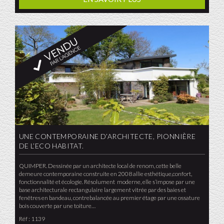
UNE CONTEMPORAINE D’ARCHITECTE, PIONNIÈRE
DE L’ECO HABITAT.
QUIMPER. Dessinée par un architecte local de renom, cette belle
demeure contemporaine construite en 2008 allie esthétique,confort,
fonctionnalité et écologie. Résolument moderne, elle s’impose par une
base architecturale rectangulaire largement vitrée par des baies et
fenêtres en bandeau, contrebalancée au premier étage par une ossature
bois couverte par une toiture…
Réf : 1139