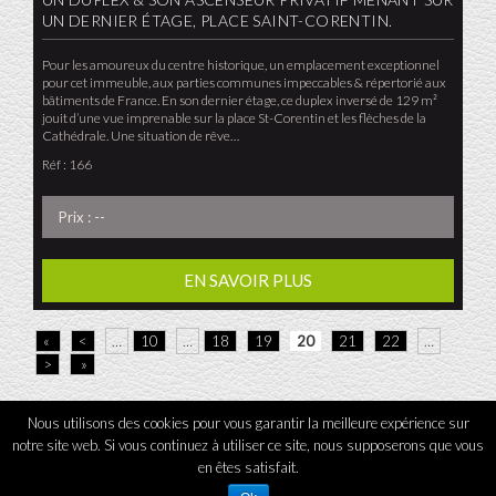
UN DERNIER ÉTAGE, PLACE SAINT-CORENTIN.
Pour les amoureux du centre historique, un emplacement exceptionnel
pour cet immeuble, aux parties communes impeccables & répertorié aux
bâtiments de France. En son dernier étage, ce duplex inversé de 129 m²
jouit d’une vue imprenable sur la place St-Corentin et les flèches de la
Cathédrale. Une situation de rêve…
Réf : 166
Prix : --
EN SAVOIR PLUS
«
<
…
10
…
18
19
20
21
22
…
>
»
Nous utilisons des cookies pour vous garantir la meilleure expérience sur
notre site web. Si vous continuez à utiliser ce site, nous supposerons que vous
L'Agence tous droits réservés 2026
-
Mentions légales
-
Contact
en êtes satisfait.