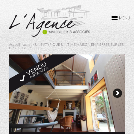
L’AGENCE
MENU
ACHAT
VENTE
Accueil
>
achat
>
UNE ATYPIQUE & INTIME MAISON EN PIERRES, SUR LES
BORDS DE L'ODET. -
LOCATION
GESTION
CONTACTEZ-NOUS