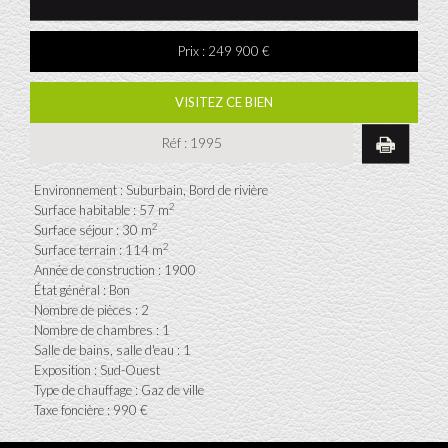
Prix :
249 900 €
VISITEZ CE BIEN
Réf :
1995
Environnement : Suburbain, Bord de rivière
2
Surface habitable : 57 m
2
Surface séjour : 30 m
2
Surface terrain : 114 m
Année de construction : 1900
État général : Bon
Nombre de pièces : 2
Nombre de chambres : 1
Salle de bains, salle d'eau : 1
Exposition : Sud-Ouest
Type de chauffage : Gaz de ville
Taxe foncière : 990 €