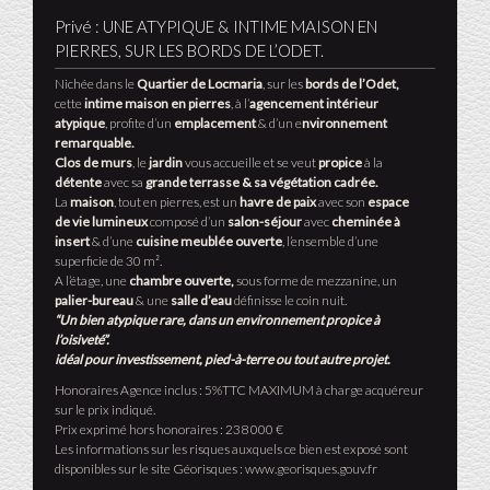
Privé : UNE ATYPIQUE & INTIME MAISON EN
PIERRES, SUR LES BORDS DE L’ODET.
Nichée dans le
Quartier de Locmaria
, sur les
bords de l’Odet,
cette
intime maison en pierres
, à l’
agencement intérieur
atypique
, profite d’un
emplacement
& d’un e
nvironnement
remarquable.
Clos de murs
, le
jardin
vous accueille et se veut
propice
à la
détente
avec sa
grande terrasse & sa végétation cadrée.
La
maison
, tout en pierres, est un
havre de paix
avec son
espace
de vie lumineux
composé d’un
salon-séjour
avec
cheminée à
insert
& d’une
cuisine meublée ouverte
, l’ensemble d’une
superficie de 30 m².
A l’étage, une
chambre ouverte,
sous forme de mezzanine, un
palier-bureau
& une
salle d’eau
définisse le coin nuit.
“Un bien atypique rare, dans un environnement propice à
l’oisiveté”.
idéal pour investissement, pied-à-terre ou tout autre projet.
Honoraires Agence inclus : 5%TTC MAXIMUM à charge acquéreur
sur le prix indiqué.
Prix exprimé hors honoraires : 238 000 €
Les informations sur les risques auxquels ce bien est exposé sont
disponibles sur le site Géorisques : www.georisques.gouv.fr