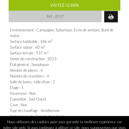
VISITEZ CE BIEN
Réf :
2037
Environnement : Campagne, Suburbain, Ecrin de verdure, Bord de
rivière
2
Surface habitable : 186 m
2
Surface séjour : 60 m
2
Surface terrain : 937 m
Année de construction : 2013
État général : Somptueux
Nombre de pièces : 6
Nombre de chambres : 4
Salle de bains, salle d'eau : 2
Étage : 1
Ascenseur : Non
Exposition : Sud-Ouest
Cave : Non
Type de chauffage : Aérothermie
Stationnement : Garage et parking
Nous utilisons des cookies pour vous garantir la meilleure expérience sur
Taxe foncière : 1293 €
notre site web. Si vous continuez à utiliser ce site, nous supposerons que vous