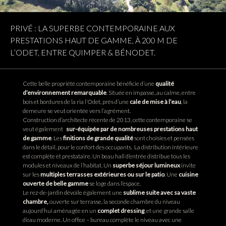
PRIVÉ : LA SUPERBE CONTEMPORAINE AUX
PRESTATIONS HAUT DE GAMME, À 200 M DE
L’ODET, ENTRE QUIMPER & BÉNODET.
Cette belle propriété contemporaine bénéficie d’une
qualité
d’environnement remarquable
. Située en impasse, au calme, entre
bois et bordures de la ria l’Odet, près d’une
cale de mise à l’eau
, la
demeure se veut orientée vers l’agrément.
Construction d’architecte récente de 2013, cette contemporaine se
veut également
sur-équipée
par de nombreuses prestations haut
de gamme
. Les
finitions de grande qualité
sont choisies et pensées
dans le détail, pour le confort des occupants. La distribution intérieure
est complète et prestataire. Un beau hall d’entrée distribue tous les
modules et niveaux de l’habitat. Un
superbe séjour lumineux
invite
sur les
multiples terrasses extérieures ou sur le patio
. Une
cuisine
ouverte de belle gamme
se loge dans l’espace.
Le rez-de-jardin dévoile également une
sublime suite avec sa vaste
chambre,
ouverte sur terrasse, la seconde chambre du niveau
aujourd’hui aménagée en un
complet dressing
, et une grande salle
d’eau moderne. Un office – bureau complète le niveau avec une