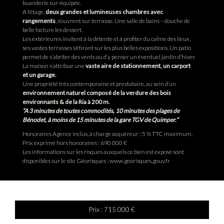
buanderie sur-équipée.
A l’étage,
deux grandes et lumineuses chambres avec
rangements
, s’ouvrent sur terrasse. Une salle de bains – douche de
belle facture les dessert.
Les extérieures invitent à la détente et à profiter du calme des lieux,
ses vastes terrasses s’étirant sur les plus belles expositions. Un patio
permet de s’abriter des vents ou d’y penser un éventuel jardin d’hiver.
La maison s’attribue une
vaste aire de stationnement, un carport
et un garage.
Une propriété très contemporaine et prestataire, au sein d’un
environnement naturel composé de la verdure des bois
environnants & de la Ria à 200 m.
“A 3 minutes de toutes commodités, 10 minutes des plages de
Bénodet, à moins de 15 minutes de la gare TGV de Quimper.”
Honoraires Agence inclus, à charge acquéreur : 5 % TTC maximum.
Prix exprimé hors honoraires : 690 000 €
Les informations sur les risques auxquels ce bien est exposé sont
disponibles sur le site Géorisques : www.georisques.gouv.fr
Prix :
715 000 €