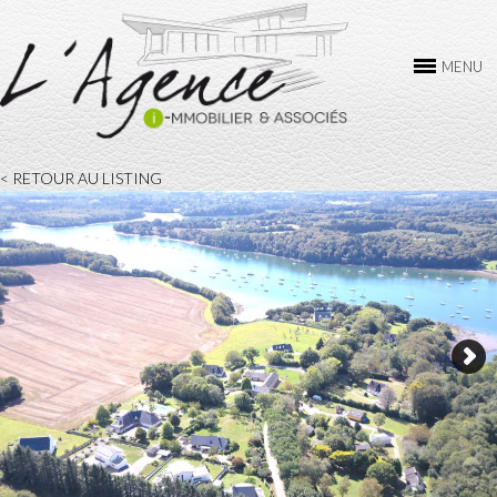
L’AGENCE
MENU
ACHAT
VENTE
< RETOUR AU LISTING
LOCATION
GESTION
CONTACTEZ-NOUS