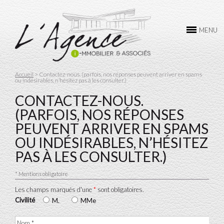
L’AGENCE
MENU
ACHAT
VENTE
Accueil
> Contactez-nous. (parfois, nos réponses peuvent arriver en spams
ou indésirables, n’hésitez pas à les consulter.)
LOCATION
CONTACTEZ-NOUS.
GESTION
(PARFOIS, NOS RÉPONSES
PEUVENT ARRIVER EN SPAMS
CONTACTEZ-NOUS
OU INDÉSIRABLES, N’HÉSITEZ
PAS À LES CONSULTER.)
* Mentions obligatoire
Les champs marqués d'une
*
sont obligatoires.
Civilité
M.
MMe