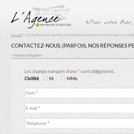
«Pour votre Bien,
Accueil
> Contactez-nous. (parfois, nos réponses peuvent arriver en spams ou indési
CONTACTEZ-NOUS. (PARFOIS, NOS RÉPONSES PE
* Mentions obligatoire
Les champs marqués d'une
*
sont obligatoires.
Civilité
M.
MMe