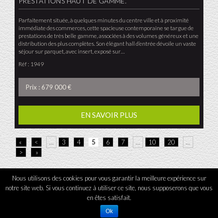
PRESTATIONS HAUT DE GAMME.
Parfaitement située, à quelques minutes du centre ville et à proximité
immédiate des commerces, cette spacieuse contemporaine se targue de
prestations de très belle gamme, associées à des volumes généreux et une
distribution des plus complètes. Son élégant hall d’entrée dévoile un vaste
séjour sur parquet, avec insert, exposé sur…
Réf : 1949
Prix : 679 000 €
EN SAVOIR PLUS
«
<
…
3
4
5
6
7
…
10
20
…
>
»
Nous utilisons des cookies pour vous garantir la meilleure expérience sur
notre site web. Si vous continuez à utiliser ce site, nous supposerons que vous
L'Agence tous droits réservés 2026
-
Mentions légales
-
Contact
en êtes satisfait.
Ok