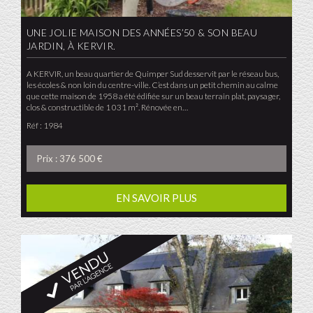
UNE JOLIE MAISON DES ANNÉES’50 & SON BEAU
JARDIN, À KERVIR.
A KERVIR, un beau quartier de Quimper Sud desservit par le réseau bus,
les écoles & non loin du centre-ville. C’est dans un petit chemin au calme
que cette maison de 1958 a été édifiée sur un beau terrain plat, paysager,
clos & constructible de 1 031 m². Rénovée en…
Réf : 1984
Prix : 376 500 €
EN SAVOIR PLUS