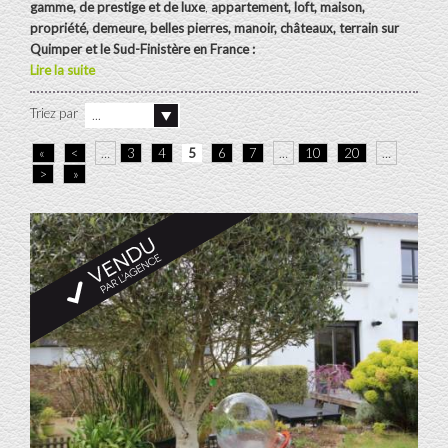
gamme, de prestige et de luxe
,
appartement, loft, maison,
propriété, demeure, belles pierres, manoir, châteaux, terrain sur
Quimper
et le Sud-Finistère en France :
Lire la suite
Triez par
...
«
<
…
3
4
5
6
7
…
10
20
…
>
»