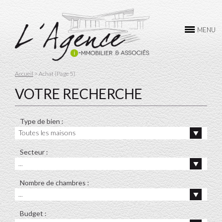
L’AGENCE
MENU
ACHAT
VENTE
Accueil
> Achat (Page 5)
LOCATION
VOTRE RECHERCHE
GESTION
Type de bien :
CONTACTEZ-NOUS
Toutes les maisons
Secteur :
...
Nombre de chambres :
...
Budget :