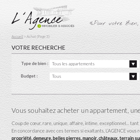
«Pour votre Bien,
Accueil
> Achat (Page 3)
VOTRE RECHERCHE
Type de bien :
Tous les appartements
Budget :
Tous
Vous souhaitez acheter un appartement, une 
Coup de cœur, rare, unique, affaire, intime, exceptionnel… tan
En concordance avec ces termes si exaltants, L’AGENCE vous ré
propriété, demeure, belles pierres, manoir, châteaux, terrain s