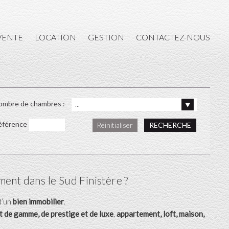
L’AGENCE
VENTE
LOCATION
GESTION
CONTACTEZ-NOUS
ACHAT
VENTE
LOCATION
ombre de chambres :
...
GESTION
éférence
Réinitialiser
CONTACTEZ-NOUS
ent dans le Sud Finistère ?
d’un
bien immobilier
.
t de gamme, de prestige et de luxe
,
appartement, loft, maison,