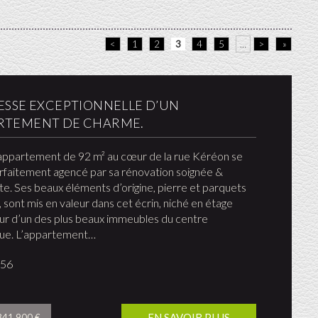
<
1
2
3
4
5
…
>
»
RESSE EXCEPTIONNELLE D’UN
RTEMENT DE CHARME.
appartement de 92 m² au cœur de la rue Kéréon se
rfaitement agencé par sa rénovation soignée &
e. Ses beaux éléments d’origine, pierre et parquets
, sont mis en valeur dans cet écrin, niché en étage
ur d’un des plus beaux immeubles du centre
que. L’appartement…
956
EN SAVOIR PLUS
 341 900 €