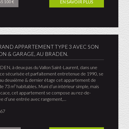
EN SAVOIR PLUS
 65 100 €
RAND APPARTEMENT TYPE 3 AVEC SON
ON & GARAGE, AU BRADEN.
EN, à deux pas du Vallon Saint-Laurent, dans une
ce sécurisée et parfaitement entretenue de 1990, se
au deuxième & dernier étage cet appartement de
de 73 m² habitables. Muni d’un intérieur simple, mais
ficace, cet appartement se compose au rez-de-
e d’une entrée avec rangement,…
967