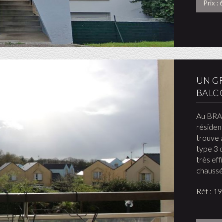
Prix :
UN G
BALC
Au BRAD
résiden
trouve 
type 3 
très ef
chaussé
Réf : 1