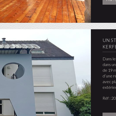
UN S
KERF
Dans le
dans un
de 19 m
d’une r
avec pl
extérie
Réf : 2