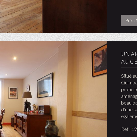
Prix :
UN A
AU C
Situé a
Quimper
pratici
aménagé
beau pa
d’une s
égalem
Réf : 1