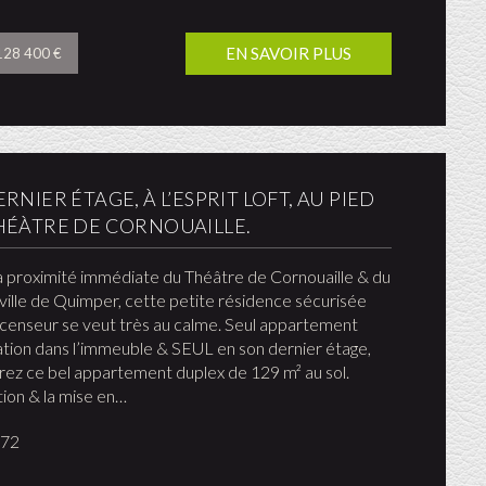
EN SAVOIR PLUS
 128 400 €
RNIER ÉTAGE, À L’ESPRIT LOFT, AU PIED
HÉÀTRE DE CORNOUAILLE.
à proximité immédiate du Théâtre de Cornouaille & du
ville de Quimper, cette petite résidence sécurisée
censeur se veut très au calme. Seul appartement
ation dans l’immeuble & SEUL en son dernier étage,
ez ce bel appartement duplex de 129 m² au sol.
ation & la mise en…
872