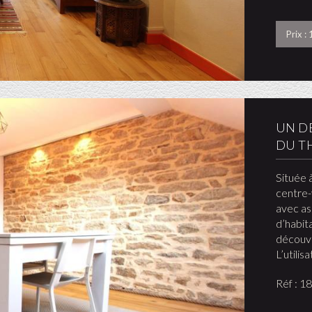
Prix :
UN DE
DU T
Située 
centre-
avec as
d’habit
découvr
L’utilis
Réf : 1