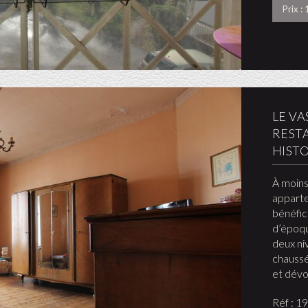
Prix :
LE V
RESTA
HIST
À moins
apparte
bénéfic
d’époqu
deux ni
chaussé
et dévo
Réf : 1