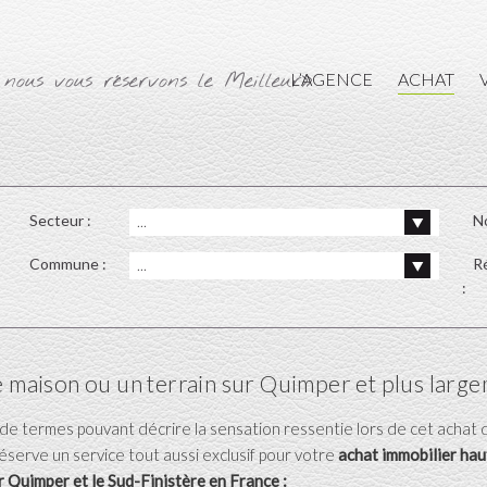
 nous vous réservons le Meilleur»
L’AGENCE
ACHAT
Secteur :
N
...
Commune :
R
...
:
maison ou un terrain sur Quimper et plus largem
t de termes pouvant décrire la sensation ressentie lors de cet achat 
serve un service tout aussi exclusif pour votre
achat immobilier hau
ur Quimper
et le Sud-Finistère en France :