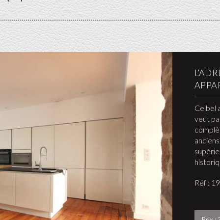
L’AD
APPA
Ce bel 
veut pa
complèt
anciens
supérie
histori
Réf : 1
Prix :