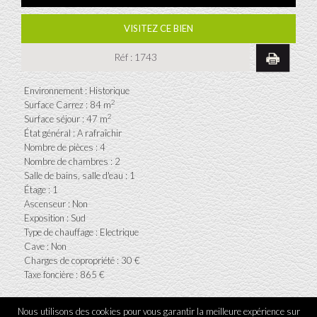
VISITEZ CE BIEN
Réf :
1743
Environnement : Historique
2
Surface Carrez : 84 m
2
Surface séjour : 47 m
État général : A rafraîchir
Nombre de pièces : 4
Nombre de chambres : 2
Salle de bains, salle d'eau : 1
Étage : 1
Ascenseur : Non
Exposition : Sud
Type de chauffage : Electrique
Cave : Non
Charges de copropriété : 30 €
Taxe foncière : 865 €
Nous utilisons des cookies pour vous garantir la meilleure expérience sur