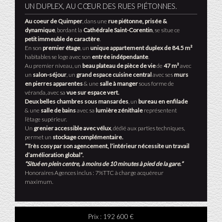
UN DUPLEX, AU CŒUR DES RUES PIÉTONNES.
Au coeur de Quimper
, dans une
rue piétonne, prisée &
dynamique
, bordant la
Cathédrale Saint-Corentin
, se situe ce
petit immeuble de caractère
.
En son
premier étage
, un
unique appartement duplex de 84.5 m²
habitables se loge avec son
entrée indépendante
.
Au premier niveau, un
beau plateau de pièce de vie
de
47 m²
avec
un
salon-séjour
, un
grand espace cuisine central
avec ses
murs
en pierres apparentes
& une
salle à manger
sous forme de
véranda, avec sa
vue sur espace vert.
Deux belles chambres sous mansardes
, un
bureau en enfilade
& une
salle de bains
avec sa
lumière zénithale
représentent
l’étage supérieur.
Un
grenier accessible avec vélux
, dédié aux parties techniques,
permet un
stockage complémentaire.
“Très cosy par son agencement, l’intérieur nécessite un travail
d’amélioration global”.
“Situé en plein centre, à moins de 10 minutes à pied de la gare.”
Honoraires Agences inclus : 7%TTC à charge acquéreur
maximum.
Prix :
192 600 €