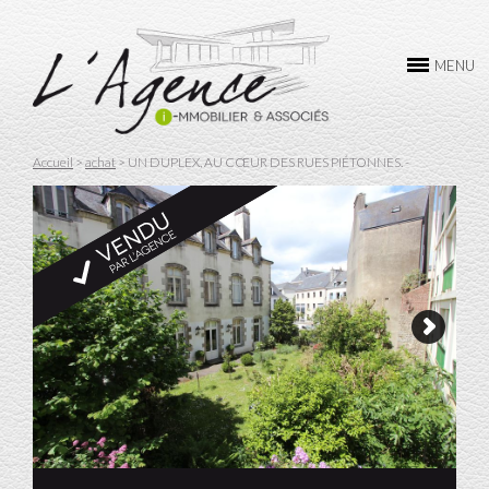
L’AGENCE
MENU
ACHAT
VENTE
Accueil
>
achat
>
UN DUPLEX, AU CŒUR DES RUES PIÉTONNES. -
LOCATION
UN DUPLEX, AU CŒUR DES RUES PIÉTONNES. -
A QUIMPER
Quimper CENTRE
GESTION
CONTACTEZ-NOUS