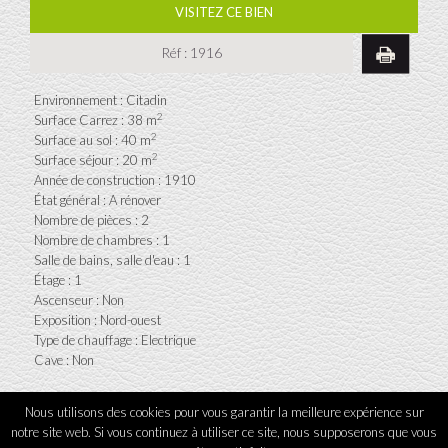
VISITEZ CE BIEN
Réf :
1916
Environnement : Citadin
2
Surface Carrez : 38 m
2
Surface au sol : 40 m
2
Surface séjour : 20 m
Année de construction : 1910
État général : A rénover
Nombre de pièces : 2
Nombre de chambres : 1
Salle de bains, salle d'eau : 1
Étage : 1
Ascenseur : Non
Exposition : Nord-ouest
Type de chauffage : Electrique
Cave : Non
Nous utilisons des cookies pour vous garantir la meilleure expérience sur
notre site web. Si vous continuez à utiliser ce site, nous supposerons que vous
L'Agence tous droits réservés 2026
-
Mentions légales
-
Contact