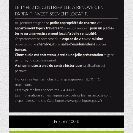
LE TYPE 2 DE CENTRE-VILLE, A RÉNOVER, EN
PARFAIT INVESTISSEMENT LOCATIF.
Au premier étage de sa
petite copropriété de charme
, cet
appartement type 2
traversant
se veut à rénover,
pour un pied-à-
terre ou un investissement locatif à belle rentabilité
.
L’appartement se compose d’un
espace de vie
avec
cuisine
ouverte, d’une
chambre
, d’une
salle d’eau-buanderie
et d’un
bureau
.
L’immeuble est entretenu, doté d’une jolie présentation
et géré
par un syndic professionnel.
A cinq minutes à pied du centre historique
, sa situation est
parfaite.
Honoraires Agence inclus, à charge acquéreur : 8,5% TTC
maximum.
Prix exprimé hors honoraires : 64 000 €
Les informations sur les risques auxquels ce bien est exposé sont
disponibles sur le site Géorisques : www.georisques.gouv.fr
Prix :
69 400 €