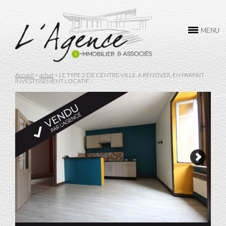
L’AGENCE
MENU
ACHAT
VENTE
Accueil
>
achat
>
LE TYPE 2 DE CENTRE-VILLE, A RÉNOVER, EN PARFAIT
INVESTISSEMENT LOCATIF. -
LOCATION
LE TYPE 2 DE CENTRE-VILLE, A RÉNOVER, EN PARFAIT INVESTISSEMENT LOCATIF. -
A QUIMP
GESTION
CONTACTEZ-NOUS