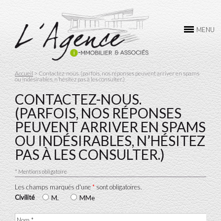
L’AGENCE
MENU
ACHAT
VENTE
Accueil
> Contactez-nous. (parfois, nos réponses peuvent arriver en spams
ou indésirables, n’hésitez pas à les consulter.)
LOCATION
CONTACTEZ-NOUS.
GESTION
(PARFOIS, NOS RÉPONSES
PEUVENT ARRIVER EN SPAMS
CONTACTEZ-NOUS
OU INDÉSIRABLES, N’HÉSITEZ
PAS À LES CONSULTER.)
* Mentions obligatoire
Les champs marqués d'une
*
sont obligatoires.
Civilité
M.
MMe